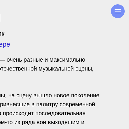
й
ик
ере
—
очень разные и максимально
отечественной музыкальной сцены,
ны, на сцену вышло новое поколение
привнесшие в палитру современной
о происходит последовательная
ем-то из ряда вон выходящим и