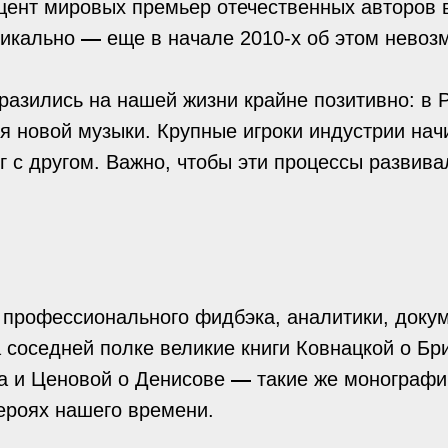
оцент мировых премьер отечественных авторов 
дикально
—
еще в начале 2010-х об этом невоз
отразились на нашей жизни крайне позитивно: в
 новой музыки. Крупные игроки индустрии начи
г с другом. Важно, чтобы эти процессы развива
т профессионального фидбэка, аналитики, доку
 соседней полке великие книги Ковнацкой о Бр
ва и Ценовой о Денисове
—
такие же монографи
героях нашего времени.