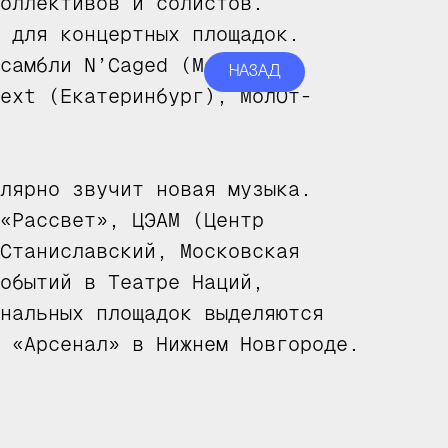
оллективов и солистов.
 для концертных площадок.
самбли N’Caged (Москва),
НАЗАД
ext (Екатеринбург), МолОт-
лярно звучит новая музыка.
«Рассвет», ЦЭАМ (Центр
Станиславский, Московская
обытий в Театре Наций,
нальных площадок выделяются
 «Арсенал» в Нижнем Новгороде.