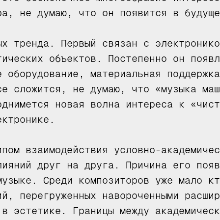
ра, не думаю, что он появится в будуще
ых тренда. Первый связан с электронико
тических объектов. Постепенно он появл
е оборудование, материальная поддержка
се сложится, не думаю, что «музыка маш
однимется новая волна интереса к «чист
ектронике.
ипом взаимодействия условно-академичес
лияний друг на друга. Причина его появ
музыке. Среди композиторов уже мало кт
ий, перегруженных навороченными расшир
 в эстетике. Границы между академическ