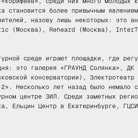
-«корифеев», среди них много молодых к
ка становится более привычным явлением
нителей, назову лишь некоторых: это ан
tic (Москва), Reheard (Москва), InterT
турной среде играют площадки, где регу
дня: это галерея «ГРАУНД Солянка», ДК 
сковской консерватории), Электротеатр 
-2». Несколько лет назад было немало с
урном центре ЗИЛ. Среди заметных регио
ка, Ельцин Центр в Екатеринбурге, ГЦСИ