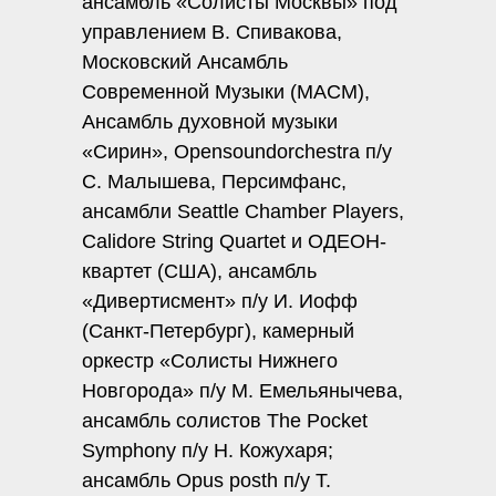
ансамбль «Солисты Москвы» под
управлением В. Спивакова,
Московский Ансамбль
Современной Музыки (МАСМ),
Ансамбль духовной музыки
«Сирин», Opensoundorchestra п/у
С. Малышева, Персимфанс,
ансамбли Seattle Chamber Players,
Calidore String Quartet и ОДЕОН-
квартет (США), ансамбль
«Дивертисмент» п/у И. Иофф
(Санкт-Петербург), камерный
оркестр «Солисты Нижнего
Новгорода» п/у М. Емельянычева,
ансамбль солистов The Pocket
Symphony п/у Н. Кожухаря;
ансамбль Opus posth п/у Т.