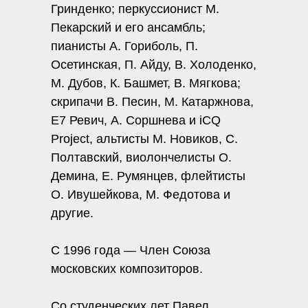
Гринденко; перкуссионист М.
Пекарский и его ансамбль;
пианисты А. Гориболь, П.
Осетинская, П. Айду, В. Холоденко,
М. Дубов, К. Башмет, В. Мягкова;
скрипачи В. Песин, М. Катаржнова,
Е7 Ревич, А. Соршнева и iCQ
Project, альтисты М. Новиков, С.
Полтавский, виолончелисты О.
Демина, Е. Румянцев, флейтисты
О. Ивушейкова, М. Федотова и
другие.
С 1996 года — Член Союза
московских композиторов.
Со студенческих лет Павел