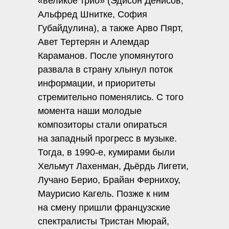
«великое трио» (Эдисон Денисов,
Альфред Шнитке, София
Губайдулина), а также Арво Пярт,
Авет Тертерян и Алемдар
Караманов. После упомянутого
развала в страну хлынул поток
информации, и приоритеты
стремительно поменялись. С того
момента наши молодые
композиторы стали опираться
на западный прогресс в музыке.
Тогда, в 1990-е, кумирами были
Хельмут Лахенман, Дьёрдь Лигети,
Лучано Берио, Брайан Фернихоу,
Маурисио Кагель. Позже к ним
на смену пришли французские
спектралисты Тристан Мюрай,