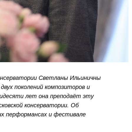
консерватории Светланы Ильиничны
двух поколений композиторов и
тидесяти лет она преподаёт эту
ковской консерватории. Об
их перформансах и фестивале