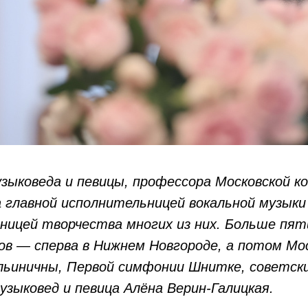
узыковеда и певицы, профессора Московской 
 главной исполнительницей вокальной музыки 
ьницей творчества многих из них. Больше пя
в — сперва в Нижнем Новгороде, а потом Мос
ьиничны, Первой симфонии Шнитке, советск
узыковед и певица Алёна Верин-Галицкая.