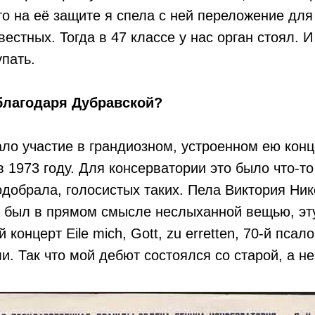
о на её защите я спела с ней переложение для 
стных. Тогда в 47 классе у нас орган стоял. И
упать.
благодаря Дубравской?
о участие в грандиозном, устроенном ею конц
1973 году. Для консерватории это было что-то
одобрала, голосистых таких. Пела Виктория Н
на был в прямом смысле неслыханной вещью, эт
онцерт Eile mich, Gott, zu erretten, 70-й пса
и. Так что мой дебют состоялся со старой, а не