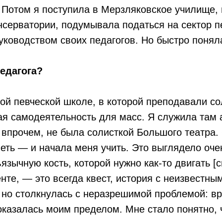
. Потом я поступила в Мерзляковское училище, 
нсерватории, подумывала податься на сектор пе
ководством своих педагогов. Но быстро поняла
едагога?
ой певческой школе, в которой преподавали со
ая самодеятельность для масс. Я служила там 
, впрочем, не была солисткой Большого театра.
петь — и начала меня учить. Это выглядело оче
язычную кость, которой нужно как-то двигать [с
нте, — это всегда квест, история с неизвестн
 но столкнулась с неразрешимой проблемой: вро
оказалась моим пределом. Мне стало понятно, 