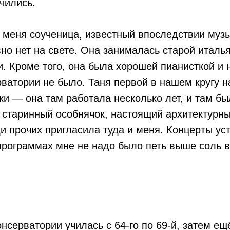
чились.
у меня соученица, известный впоследствии му
но нет на свете. Она занималась старой италь
. Кроме того, она была хорошей пианисткой и н
рватории не было. Таня первой в нашем кругу 
ки — она там работала несколько лет, и там бы
й старинный особнячок, настоящий архитектурн
и прочих пригласила туда и меня. Концерты уст
программах мне не надо было петь выше соль в
нсерватории училась с 64-го по 69-й, затем ещё