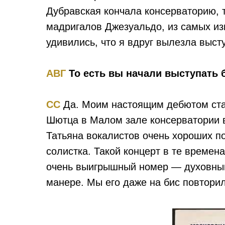
Дубравская кончала консерваторию, т
мадригалов Джезуальдо, из самых изве
удивились, что я вдруг вылезла выст
АВГ
То есть вы начали выступать 
СС
Да. Моим настоящим дебютом стал
Шютца в Малом зале консерватории в 
Татьяна вокалистов очень хороших п
солистка. Такой концерт в те време
очень выигрышный номер — духовный к
манере. Мы его даже на бис повторил